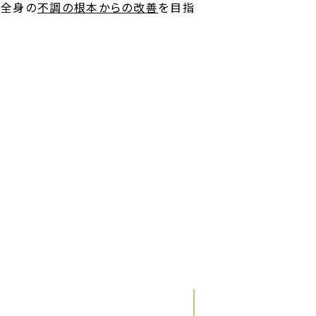
、全身の
不調の根本からの改善
を目指