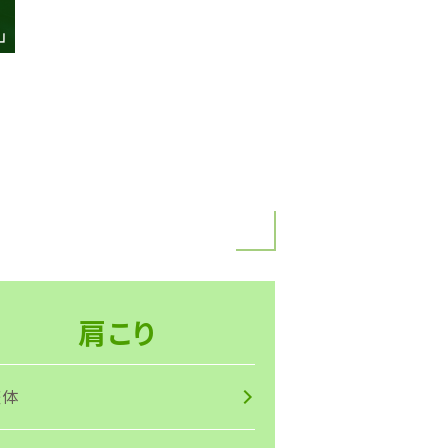
肩こり
整体