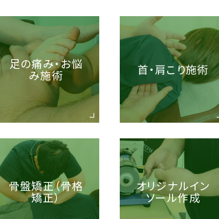
足の痛み・お悩
首・肩こり施術
み施術
骨盤矯正（骨格
オリジナルイン
矯正）
ソール作成